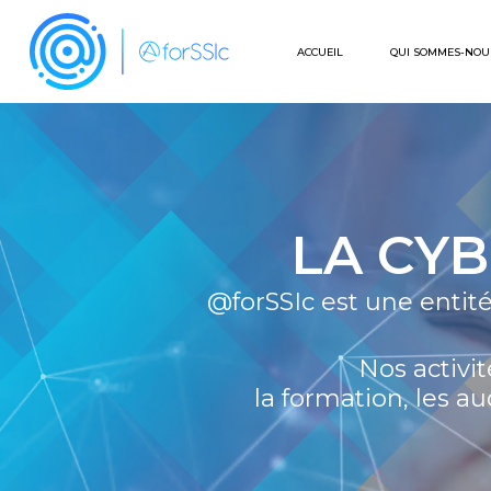
ACCUEIL
QUI SOMMES-NOU
LA CY
@forSSIc est une entité
Nos activi
la formation, les au