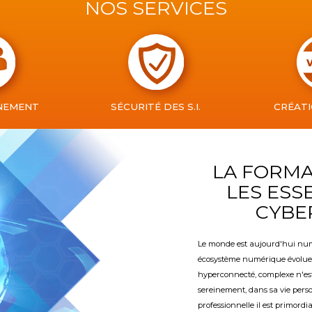
NOS SERVICES
NEMENT
SÉCURITÉ DES S.I.
CRÉATI
LA FORMA
LES ESS
CYBE
Le monde est aujourd'hui num
écosystème numérique évolue 
hyperconnecté, complexe n'est
sereinement, dans sa vie pers
professionnelle il est primor