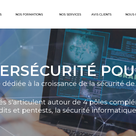
S
NOS FORMATIONS
NOS SERVICES
AVIS CLIENTS
NOUS 
BERSÉCURITÉ POU
 dédiée à la croissance de la sécurité de
tés s'articulent autour de 4 pôles complé
dits et pentests, la sécurité informatique 