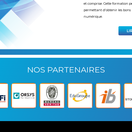
et comprise. Cette formation pe
permettant d'obtenir les bons
numérique.
LI
NOS PARTENAIRES